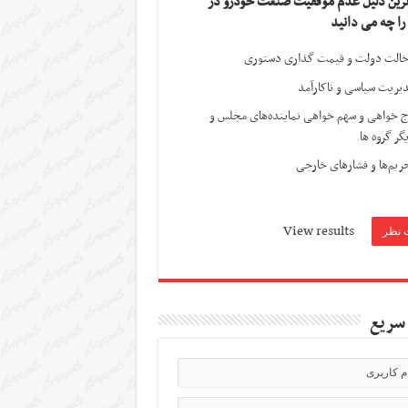
ترین دلیل عدم موفقیت صنعت خودرو در
 را چه می دانید
الت دولت و قیمت گذاری دستوری
یریت سیاسی و ناکارآمد
ج خواهی و سهم خواهی نماینده‌های مجلس و
گر گروه ها
ریم‌ها و فشارهای خارجی
View results
سریع