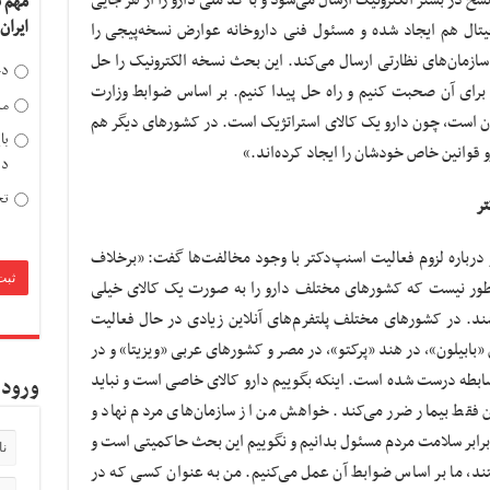
در بستر الکترونیک ارسال می‌شود و با کد ملی دارو را از هر جایی
مهم 
ایران
تال هم ایجاد شده و مسئول فنی داروخانه عوارض نسخه‌پیجی را
 سازمان‌های نظارتی ارسال می‌کند. این بحث نسخه الکترونیک را حل
دخ
م برای آن صحبت کنیم و راه حل پیدا کنیم. بر اساس ضوابط وزارت
مد
نون است، چون دارو یک کالای استراتژیک است. در کشورهای دیگر هم
با
و قوانین خاص خودشان را ایجاد کرده‌اند.»
دی
تح
تر
و درباره لزوم فعالیت اسنپ‌دکتر با وجود مخالفت‌ها گفت: «برخلاف
ن طور نیست که کشورهای مختلف دارو را به صورت یک کالای خیلی
ند. در کشورهای مختلف پلتفرم‌های آنلاین زیادی در حال فعالیت
«بابیلون»، در هند «پرکتو»، در مصر و کشورهای عربی «ویزیتا» و در
ضابطه درست شده است. اینکه بگوییم دارو کالای خاصی است و نباید
ورود 
فقط بیمار ضرر می‌کند. خواهش من از سازمان‌های مردم نهاد و
ابر سلامت مردم مسئول بدانیم و نگوییم این بحث حاکمیتی است و
فتند، ما بر اساس ضوابط آن عمل می‌کنیم. من به عنوان کسی که در