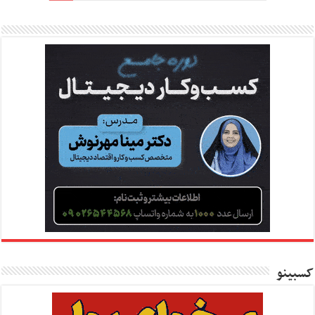
کسبینو