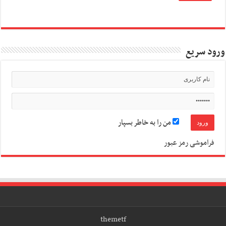
ورود سریع
من را به خاطر بسپار
فراموشی رمز عبور
themetf