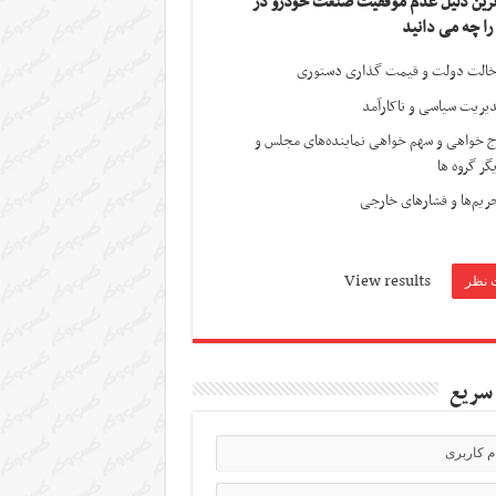
ترین دلیل عدم موفقیت صنعت خودرو در
 را چه می دانید
الت دولت و قیمت گذاری دستوری
یریت سیاسی و ناکارآمد
ج خواهی و سهم خواهی نماینده‌های مجلس و
گر گروه ها
ریم‌ها و فشارهای خارجی
View results
سریع