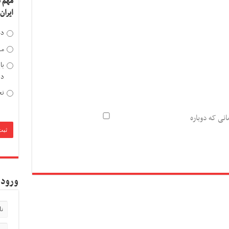
مهم 
ایران
دخ
مد
با
دی
تح
انی که دوباره
ورود 