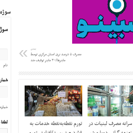
سوژه
سوژه
بعدی
مصرف ۵ درصد برق استان مرکزی توسط
ماینرها/۳۰۰ ماینر توقیف شد
نام
شمار
شماره 
لطفا 
رانه مصرف لبنیات در
تورم نقطه‌به‌نقطه خدمات به
مزمه گرانی دوباره شیر
۵۸ درصد رسید/افزایش تورم