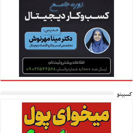
کسبینو