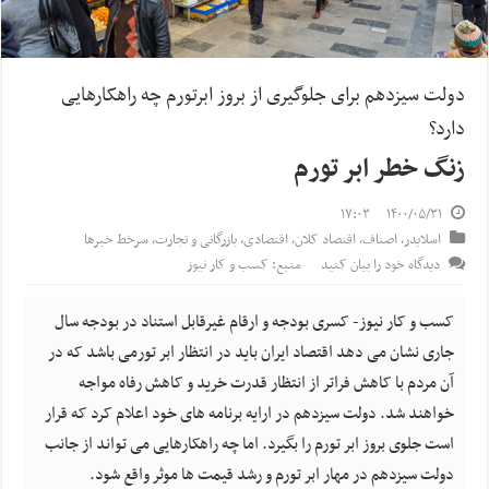
دولت سیزدهم برای جلوگیری از بروز ابرتورم چه راهکارهایی
دارد؟
زنگ خطر ابر تورم
۱۷:۰۳
۱۴۰۰/۰۵/۳۱
اسلایدر
,
اصناف
,
اقتصاد کلان
,
اقتصادی
,
بازرگانی و تجارت
,
سرخط خبرها
دیدگاه خود را بیان کنید
منبع: کسب و کار نیوز
کسب و کار نیوز- کسری بودجه و ارقام غیرقابل استناد در بودجه سال
جاری نشان می دهد اقتصاد ایران باید در انتظار ابر تورمی باشد که در
آن مردم با کاهش فراتر از انتظار قدرت خرید و کاهش رفاه مواجه
خواهند شد. دولت سیزدهم در ارایه برنامه های خود اعلام کرد که قرار
است جلوی بروز ابر تورم را بگیرد. اما چه راهکارهایی می تواند از جانب
دولت سیزدهم در مهار ابر تورم و رشد قیمت ها موثر واقع شود.