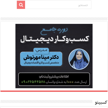
کسبینو