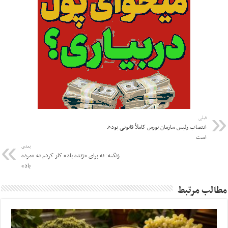
قبلی
ﺍﻧﺘﺼﺎﺏ ﺭﺋﯿﺲ ﺳﺎﺯﻣﺎﻥ ﺑﻮﺭﺱ ﮐﺎﻣﻼً ﻗﺎﻧﻮﻧﯽ ﺑﻮﺩﻩ
ﺍﺳﺖ
بعدی
زنگنه: نه برای «زنده باد» کار کردم نه «مرده
باد»
مطالب مرتبط