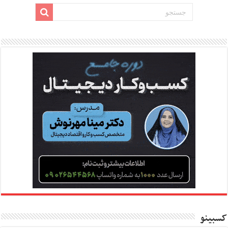
کسبینو