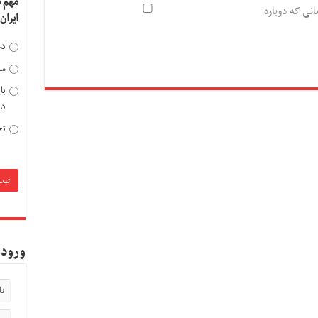
مهم 
انی که دوباره
ایران
دخ
مد
با
دی
تح
ورود 