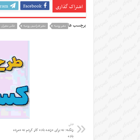
gram
Facebook
اشتراک گذاری
برچسب ها
سفیر روسیه
سفیر فدراسیون روسیه
عکس سفیران
قبلی
زنگنه: نه برای «زنده باد» کار کردم نه «مرده
باد»