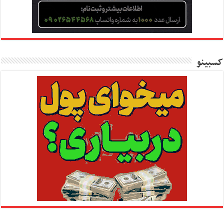
کسبینو