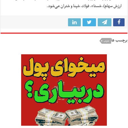
ارزش سهام)، شستا»، فولاد، شپنا و شتران می‌شود.
برچسب ها
بورس