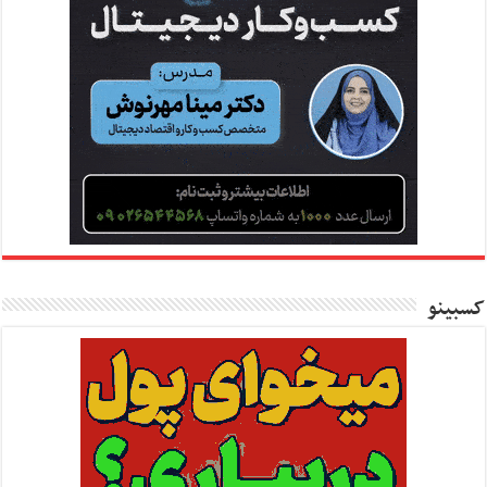
کسبینو