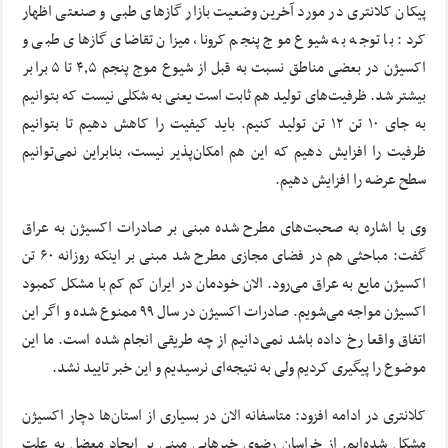
پیکان کلانتری در مورد آخرین وضعیت بازار گازهای طبی و صنعتی اظهار
کرد: با توجه به شیوع موج پنجم کرونا، میزان تقاضای گازهای طبی و
اکسیژن در بعضی مناطق نسبت به قبل از شیوع موج پنجم ۴٫۵ تا ۵ برابر
بیشتر شد. ظرفیت‌های تولید هم ثابت است یعنی به شکلی نیست که بتوانیم
به جای ۱۰ تن ۱۲ تن تولید کنیم. باید کیفیت را کاهش دهیم تا بتوانیم
ظرفیت را افزایش دهیم که این هم امکان‌پذیر نیست، بنابراین نمی‌توانیم
سطح عرضه را افزایش دهیم.
وی با اشاره به صحبت‌های مطرح شده مبنی بر صادرات اکسیژن به عراق
گفت: مباحثی هم در فضای مجازی مطرح شد مبنی بر اینکه روزانه ۶۰ تن
اکسیژن مایع به عراق می‌رود. الان خودمان در ایران کم کم با مشکل کمبود
اکسیژن مواجه می‌شویم. صادرات اکسیژن در سال ۹۹ ممنوع شده و اگر این
اتفاق واقعا رخ داده باشد نمی‌دانیم از چه طریقی انجام شده است. ما این
موضوع را پیگیری کردیم ولی به نتیجه‌ای نرسیدیم و این خبر تایید نشد.
کلانتری در ادامه افزود: متاسفانه الان در بسیاری از استان‌ها دچار اکسیژن
مشکل شده‌ایم. از خراسان رضوی خبرهایی مبنی بر ایجاد معضل به علت