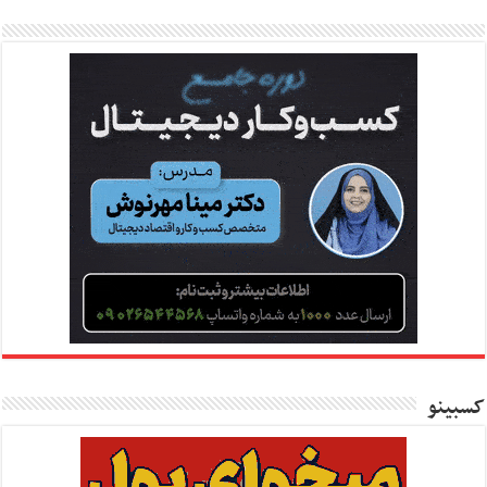
کسبینو