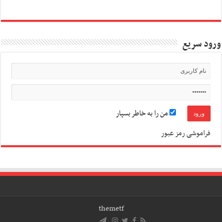
ورود سریع
من را به خاطر بسپار
فراموشی رمز عبور
themetf