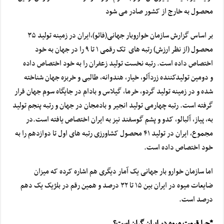
محصول به خارج از کشور صادر می شود
بر اساس گزارش سازمان خواروبار جهانی(
فائو
)،‌ایران در زمینه تولید ۳۵
محصول (از نظر ارزش) رتبه های تک رقمی ۱ تا ۹ را در جهان به خود
اختصاص داده است. رتبه نخست تولید زعفران را به خود اختصاص داده
و دومین تولیدکننده زردآلو، خیار، هندوانه، طالبی و
خربزه
جهان شناخته
شده و در زمینه تولید گردو، خرما، گیلاس و بادام در جایگاه سوم جهان قرار
گرفته است. رتبه چهارمی تولید
انجیر
و بادمجان در جهان و رتبه پنجم تولید
به، پیاز، آلبالو، کدو و پشم گوسفند نیز به ایران اختصاص یافته است.در
مجموع، ایران در تولید ۴۱ محصول کشاورزی رتبه های اول تا دوازدهم را به
خود اختصاص داده است.
اما سازمان
خوارو
بار جهانی یک آمار دیگری هم اشاره کرده که میزان
ضایعات میوه در ایران بین ۱۵ تا ۳۲ درصد و همین رقم در بلژیک یک دهم
درصد است.
*چرا قیمت میوه در ایران گران است؟