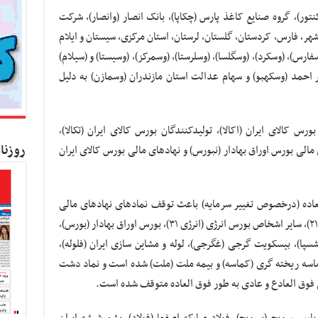
تور)، گروه صنایع کاغذ پارس (چکاپا)، بانک انصار (وانصار)، شرکت
شهر، فارس، کردستان، گلستان، لرستان، استان مرکزی، سیستان و ایلام
فارس)، (وسکرد)، (وسگلسا)، (وسلرستا)، (وسمرکز)، (وسیستا) و (سیلام)
احمد (وسکهبو) و سهام عدالت استان مازندران (وسمازن) به دلیل
 کالای ایران (اکالا)، تولیدکنندگان بورس کالای ایران (تکالا)،
روزنا
 مالی بورس اوراق بهادار (نبورس) و نهادهای مالی بورس کالای ایران
عاده (درخصوص تغییر سرمایه) باعث توقف نمادهای نهادهای مالی
بورس انرژی (انرژی۱۱)، فعالان بورس انرژی (انرژی۲۱)، سایر اشخاص بورس انرژی (انرژی ۳۱)، بورس اوراق بهادار (بورس)،
سپا)، بیسکویت گرجی (غگرجی)، لوله و مشاین سازی ایران (فلوله)،
ماسه ریخته گری (کماسه) و بیمه ملت (ملت) شده است و نماد دشت
فوق العادع و عادی به طور فوق العاده متوقف شده است.
رس سویچ (بسویچ)، فولاد مبارکه اصفها (فولاد)، پشم شیشه ایران