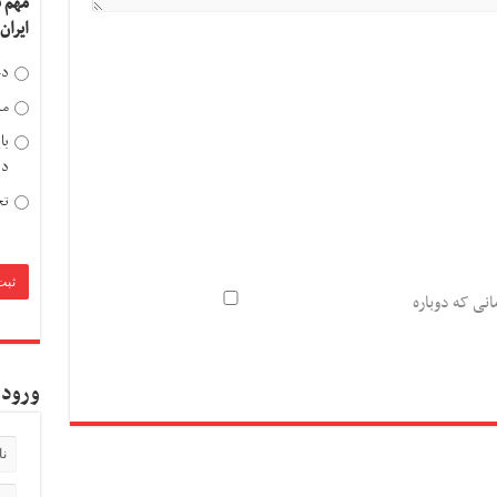
مهم 
ایران
دخ
مد
با
دی
تح
انی که دوباره
ورود 