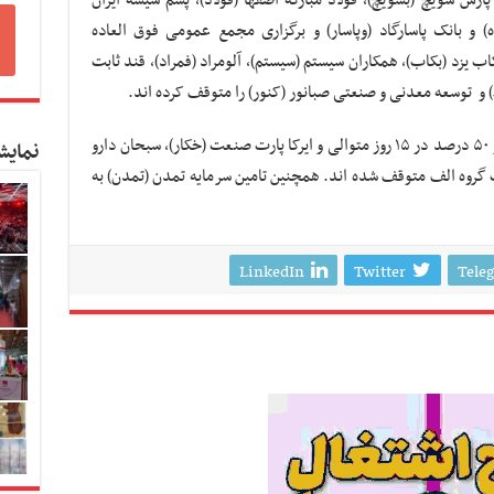
 و بانک پاسارگاد (وپاسار) و برگزاری مجمع عمومی فوق العاده
یزد (بکاب)، همکاران سیستم (سیستم)، آلومراد (فمراد)، قند ثابت
و توسعه معدنی و صنعتی صبانور (کنور) را متوقف کرده اند.
بورس کالای ایران (کالا) به دلیل تغییرات بیش از ۵۰ درصد در ۱۵ روز متوالی و ایرکا پارت صنعت (خکار)، سبحان دارو
نمایش
ت گروه الف متوقف شده اند. همچنین تامین سرمایه تمدن (تمدن) به
LinkedIn
Twitter
Tele