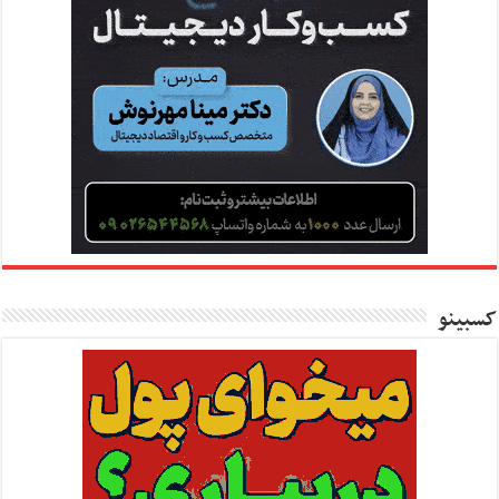
کسبینو