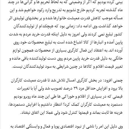
بینی کرده بودیم که اگر از وضعیتی که به لحاظ تحریم ها و گرانی‌ها در چند
ماه گذشته تجربه کردیم خارج نشویم به تدریج وارد رکود خواهیم شد و این
مسأله موجب کاهش قدرت معیشت خانوارها شده و بر بخشهای تولیدی اثر
خواهد گذاشت.وی ادامه داد: زمانی بود که هیچکدام از تولیدکنندگان
کشور تبلیغ نمی کردند ولی امروز به دلیل اینکه قدرت خرید مردم به شدت
پایین آمده و انبارها از کالا اشباع شده است به تبلیغ محصولات خود روی
آورده اند.به اعتقاد این فعال کارگری بسیاری از محصولات همچون لوازم
خانگی به دلیل قدرت خرید پایین مردم روی دست تولیدکننده باقی مانده و
تغییر قیمت اقلام و کالاها در چنین شرایطی به سود تولیدکنندگان نیست.
چمنی افزود: در بخش کارگری امسال تلاش شد تا قدرت معیشت کارگران
بالا برود و افزایش حداقل مزد ۳۹ درصد تصویب شد ولی آیا با تغییرات
قیمتی که در بسیاری از اقلام و خوراکی ها طی این چند ماه روبرو بودیم
دستمزد به معیشت کارگران کمک کرد؟ انتظار داشتیم با افزایش دستمزدها،
هزینه ها ثابت بماند و قیمتها کنترل شود ولی عملا این اتفاق نیفتاد.
وی دلیل این امر را ناشی از نبود اقتصادی پویا و فعال و وابستگی اقتصاد به