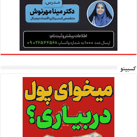
کسبینو