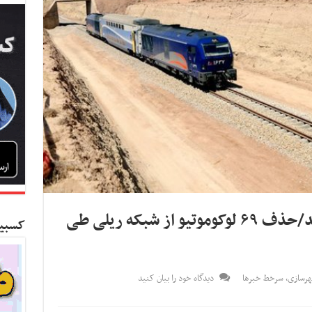
افت بهره‌وری ریلی تشدید شد/حذف ۶۹ لوکوموتیو از شبکه ریلی طی
کسبین
هرسازی
,
سرخط خبرها
دیدگاه خود را بیان کنید