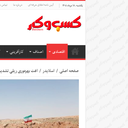
آیین نامه اخلاق حرفه ای
درباره ما
تماس با
یکشنبه , ۱۸ مرداد ۱۴۰۵
اقتصادی
اصناف
کارآفرینی
ک
صفحه اصلی
/
اسلایدر
/
افت بهره‌وری ریلی تشدید شد/حذف ۶۹ لوکوموتیو