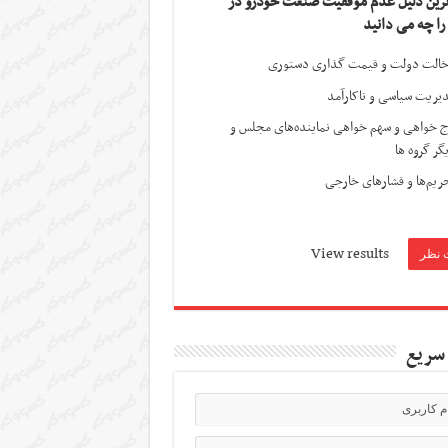
ترین دلیل عدم موفقیت صنعت خودرو در
 را چه می دانید
الت دولت و قیمت گذاری دستوری
یریت سیاسی و ناکارآمد
ج خواهی و سهم خواهی نماینده‌های مجلس و
گر گروه ها
ریم‌ها و فشارهای خارجی
View results
سریع