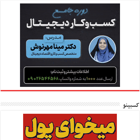
کسبینو