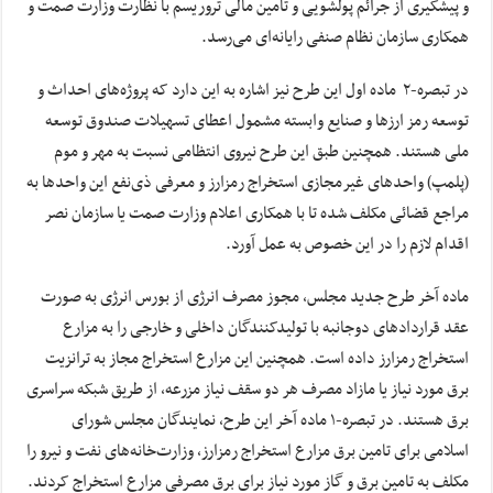
و پیشگیری از جرائم پولشویی و تامین مالی تروریسم با نظارت وزارت صمت و
همکاری سازمان نظام صنفی رایانه‌ای می‌رسد.
در تبصره-۲ ماده اول این طرح نیز اشاره به این دارد که پروژه‌های احداث و
توسعه رمز ارزها و صنایع وابسته مشمول اعطای تسهیلات صندوق توسعه
ملی هستند. همچنین طبق این طرح نیروی انتظامی نسبت به مهر و موم
(پلمپ) واحدهای غیرمجازی استخراج رمزارز و معرفی ذی‌نفع این واحدها به
مراجع قضائی مکلف شده تا با همکاری اعلام وزارت صمت یا سازمان نصر
اقدام لازم را در این خصوص به عمل آورد.
ماده آخر طرح جدید مجلس، مجوز مصرف انرژی از بورس انرژی به صورت
عقد قراردادهای دوجانبه با تولیدکنندگان داخلی و خارجی را به مزارع
استخراج رمزارز داده است. همچنین این مزارع استخراج مجاز به ترانزیت
برق مورد نیاز یا مازاد مصرف هر دو سقف نیاز مزرعه، از طریق شبکه سراسری
برق هستند. در تبصره-۱ ماده آخر این طرح، نمایندگان مجلس شورای
اسلامی برای تامین برق مزارع استخراج رمزارز، وزارت‌خانه‌های نفت و نیرو را
مکلف به تامین برق و گاز مورد نیاز برای برق مصرفی مزارع استخراج کردند.