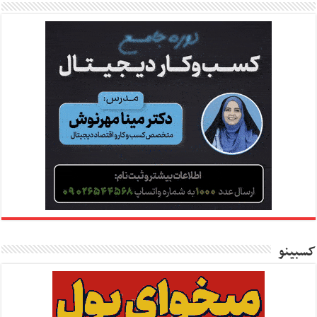
کسبینو