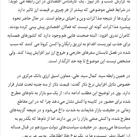
به گزارش کسب و کار نیوز ، یک کارشناس اقتصادی در این رابطه می گوید:
در شرایط فعلی موضوعی که بیشتر از هر چیزی بر قیمت ارز تاثیر دارد
برآوردها از نتیجه مذاکرات وین و احیای برجام است. در حال حاضر نحوه
پیشبرد مذاکرات گونه ای نیست که فعالان اقتصادی پیش بینی کرده بودند.
کامران ندری افزود: البته صحبت هایی هم وجود دارد که کشورهای همسایه
برای جذب توریست اقدام به تزریق رایگان واکسن کرونا می کنند که سبب
شده در فصل تابستان سفرهای خارجی و خروج ارز نیز افزایش پیدا کند. ولی
مشخص نیست این موضوع تا چه حد اثرگذار است.
در همین رابطه سید کمال سید علی، معاون اسبق ارزی بانک مرکزی در
خصوص دلایل افزایش نرخ دلار گفت: قیمت دلار از سه جنبه تحت فشار قرار
دارد. وی در توضیح این مطلب ادامه داد: از یک سو بازار به نام‌های مطرح
شده برای حضور در کابینه واکنش نشان می‌دهد چرا که در این مقاطع
زمانی در حقیقت بازار شایعات به شدت داغ می‌شود و در نتیجه گزینه‌های
مطرح شده، واکنش منفی بازار را در پی دارند اما از نام‌ها که بگذریم به
سیاست‌ها می‌رسیم. در حقیقت سیاست‌های دولت سیزدهم در قبال مساله
ارز اصلا روشن نیست و ما در یک نوع خلا اطلاعاتی به سر می‌بریم .