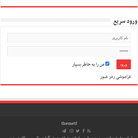
ورود سریع
من را به خاطر بسپار
فراموشی رمز عبور
themetf