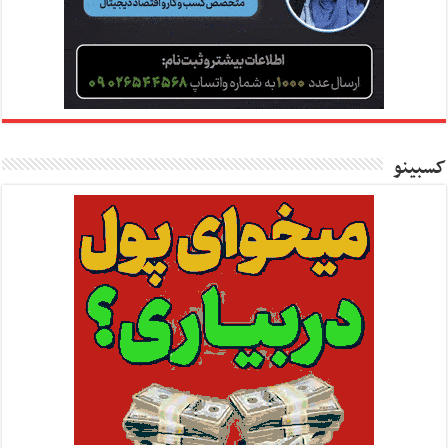
کسبینو