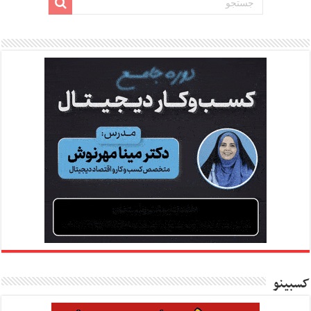
کسبینو