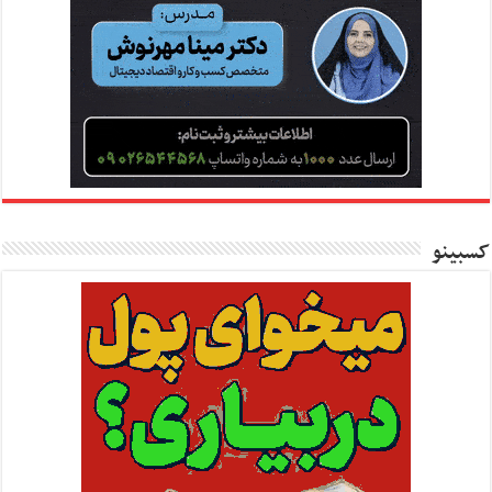
کسبینو