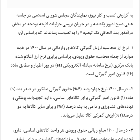
به گزارش کسب و کار نیوز، نمایندگان مجلس شورای اسلامی در جلسه
علنی صبح امروز یکشنبه و در جریان بررسی جزئیات لایحه بودجه در بخش
درآمدی بند الحاقی یک تبصره ٧ را به تصویب رساندند که براساس آن:
۱- نرخ ارز محاسبه ارزش گمرکی کالاهای وارداتی در سال ۱۴۰۰ در همه
موارد از جمله محاسبه حقوق ورودی، براساس برابری نرخ ارز اعلام شده
بانک مرکزی (نرخ سامانه مبادله الکترونیکی ets) در روز اظهار و مطابق ماده
(۱۴) قانون امور گمرکی است.
۲- درسال ۱۴۰۰ نرخ چهاردرصد (۴%) حقوق گمرکی مذکور در صدر بند (د)
ماده (۱) قانون امور گمرکی برای کالاهای اساسی، دارو، تجهیزات پزشکی و
نهاده‌های کشاورزی و دامی به یک درصد (۱%) و برای سایر کالاها به دو
درصد(۲%)ارزش گمرکی کالا تقلیل می‌یابد.
۳- در سال ۱۴۰۰ مبلغ ریالی حقوق ورودی هر واحد کالاهای اساسی، دارو،
تجهیزات و ملزومات پزشکی مصرفی و نهاده‌های کشاورزی و دامی نباید