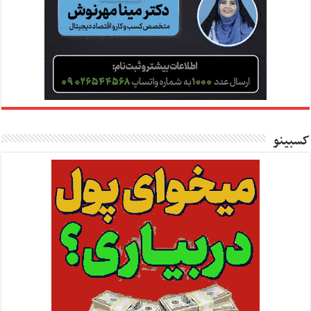
کسبینو