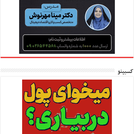
کسبینو