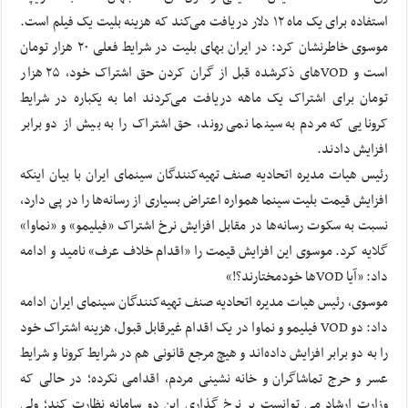
استفاده برای یک ماه ۱۲ دلار دریافت می‌کند که هزینه بلیت یک فیلم است.
موسوی خاطرنشان کرد: در ایران بهای بلیت در شرایط فعلی ۲۰ هزار تومان
است و VODهای ذکرشده قبل از گران کردن حق اشتراک خود، ۲۵ هزار
تومان برای اشتراک یک ماهه دریافت می‌کردند اما به یکباره در شرایط
کرونایی که مردم به سینما نمی روند، حق اشتراک را به بیش از دو برابر
افزایش دادند.
رئیس هیات مدیره اتحادیه صنف تهیه‌کنندگان سینمای ایران با بیان اینکه
افزایش قیمت بلیت سینما همواره اعتراض بسیاری از رسانه‌ها را در پی دارد،
نسبت به سکوت رسانه‌ها در مقابل افزایش نرخ اشتراک «فیلیمو» و «نماوا»
گلایه کرد. موسوی این افزایش قیمت را «اقدام خلاف عرف» نامید و ادامه
داد: «آیا VODها خودمختارند؟!»
موسوی، رئیس هیات مدیره اتحادیه صنف تهیه‌کنندگان سینمای ایران ادامه
داد: دو VOD فیلیمو و نماوا در یک اقدام غیرقابل قبول، هزینه اشتراک خود
را به دو برابر افزایش داده‌اند و هیچ مرجع قانونی هم در شرایط کرونا و شرایط
عسر و حرج تماشاگران و خانه نشینی مردم، اقدامی نکرده؛ در حالی که
وزارت ارشاد می توانست بر نرخ گذاری این دو سامانه نظارت کند؛ ولی