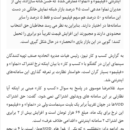
اینترنتی «فیلیمو» و «‎نماوا» معترض شده که حسن شانه ساززاده، یکی از
مدیران نماوا مدعی است ۴۵ درصد بازار شبکه نمایش خانگی در دست
این سامانه و ۵۰ درصد هم سهم فیلیمو است و فقط ۵ درصد را سایر
سامانه‌ها در اختیار دارند. بنابراین به نظر می رسد مخاطبان حق انتخاب
محدودی دارند و مجبورند این افزایش قیمت تقریباً دو برابری را تحمل
کنند؛ گویی در این بازار بازی «انحصار» در حال شکل گیری است.
به گزارش کسب و کار نیوز، رئیس هیات مدیره اتحادیه صنف تهیه‌کنندگان
سینمای ایران در گفتگو با «کسب و کار» با بیان اینکه نرخ اشتراک «نماوا» و
«فیلیمو» بسیار گران است، خواستار نظارت بر تعرفه گذاری این سامانه‌های
اینترنتی شد.
سید غلامرضا موسوی در پاسخ به سوال «کسب و کار» مبنی بر اینکه آیا
نظارتی بر این سامانه های ویدئوی اشتراکی نمی شود، گفت: حق اشتراک
VODها در جهان تقریباً برابر یک بلیت سینماست ولی در «نماوا» و «فیلیمو»
این نرخ برای یک ماه، مبلغ ۶۴ هزار تومان است و افزایش بیش از ۲ برابری
حق اشتراک ۲ سامانه‌ اینترنتی «اقدامی خلاف عرف» است.
وی ادامه داد: «نتفلکیس» که یکی از غول‌های VODجهان است، با ۴ دریچه