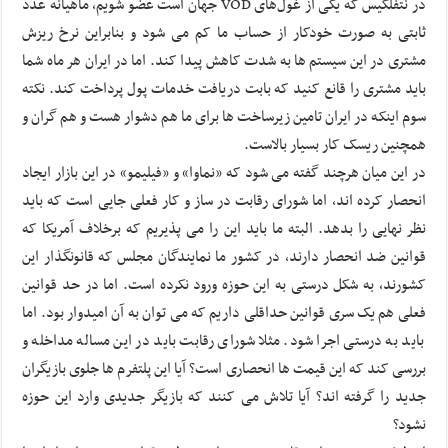
در نتفلکیس که یکی از غول‌های VOD جهان است عضو شویم، ماهیانه عدد
ثابتی به صورت خودکار از حساب ما کم می شود و بنابراین نرخ ریزش
مشتری در این سیستم ها به شدت کاهش پیدا کند. اما در ایران هر ماه شما
باید مشتری را قانع کنید که بابت دریافت خدمات پول پرداخت کند. نکته
سوم اینکه در ایران تامین زیرساخت ها برای ما هم دشوار هست و هم گران و
همچنین ریسک کار بسیار بالاست.
در این میان هرچند گفته می شود که «نماوا» و «فیلیمو» در این بازار ایجاد
انحصار کرده اند، اما شورای رقابت در ساز و کار فعلی جایی است که باید
نظر نهایی را بدهد. البته ما باید این را می پذیریم که برخلاف آمریکا که
قوانین ضد انحصار دارند، در کشور ما نمایندگان مجلس که قانونگذار این
کشورند، به شکل درستی به این حوزه ورود نکرده است. اما در حد قوانین
فعلی هم یک سری قوانین حداقلی داریم که می توان به آن امیدوار بود. اما
باید به درستی اجرا شود. مثلا شورای رقابت باید در این مساله مداخله و
بررسی کند که این قیمت ها انحصاری است؟ آیا این پلتفرم ها جلوی بازیگران
جدید را گرفته اند؟ آیا تلاش می کنند که بازیگر جدیدی وارد این حوزه
نشود؟