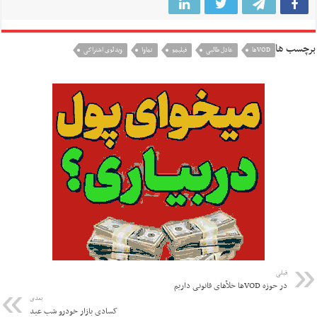
برچسب ها
VODها
عادل طالبی
فیلیمو
نماوا
ویدئوی اشتراکی
قبلی
در حوزه VODها خلأهای قانونی داریم
بعدی
کسادی بازار خودرو شب عید