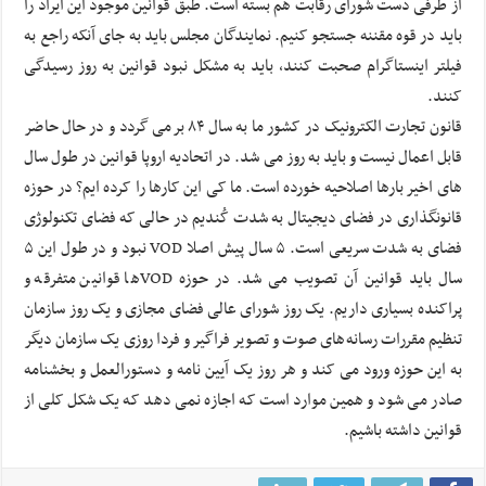
از طرفی دست شورای رقابت هم بسته است. طبق قوانین موجود این ایراد را
باید در قوه مقننه جستجو کنیم. نمایندگان مجلس باید به جای آنکه راجع به
فیلتر اینستاگرام صحبت کنند، باید به مشکل نبود قوانین به روز رسیدگی
کنند.
قانون تجارت الکترونیک در کشور ما به سال ۸۴ برمی گردد و در حال حاضر
قابل اعمال نیست و باید به روز می شد. در اتحادیه اروپا قوانین در طول سال
های اخیر بارها اصلاحیه خورده است. ما کی این کارها را کرده ایم؟ در حوزه
قانونگذاری در فضای دیجیتال به شدت کُندیم در حالی که فضای تکنولوژی
فضای به شدت سریعی است. ۵ سال پیش اصلا VOD نبود و در طول این ۵
سال باید قوانین آن تصویب می شد. در حوزه VODها قوانین متفرقه و
پراکنده بسیاری داریم. یک روز شورای عالی فضای مجازی و یک روز سازمان
تنظیم مقررات رسانه‌های صوت و تصویر فراگیر و فردا روزی یک سازمان دیگر
به این حوزه ورود می کند و هر روز یک آیین نامه و دستورالعمل و بخشنامه
صادر می شود و همین موارد است که اجازه نمی دهد که یک شکل کلی از
قوانین داشته باشیم.