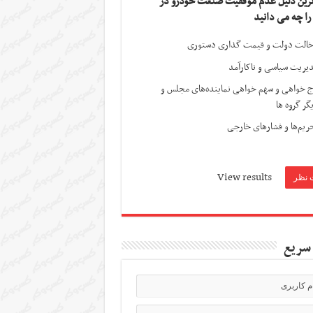
ترین دلیل عدم موفقیت صنعت خودرو در
 را چه می دانید
الت دولت و قیمت گذاری دستوری
یریت سیاسی و ناکارآمد
ج خواهی و سهم خواهی نماینده‌های مجلس و
گر گروه ها
ریم‌ها و فشارهای خارجی
View results
سریع