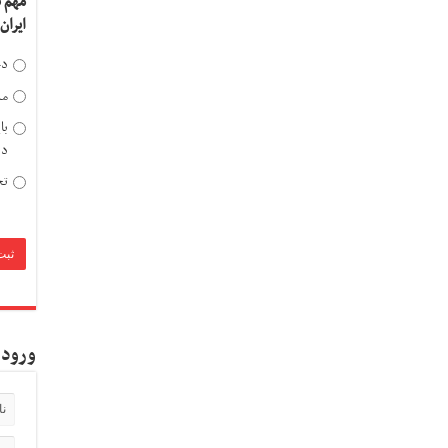
مهم 
ایران
دخ
مد
با
دی
تح
ورود 