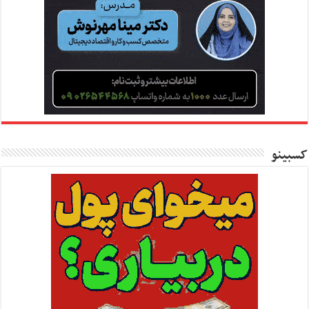
کسبینو