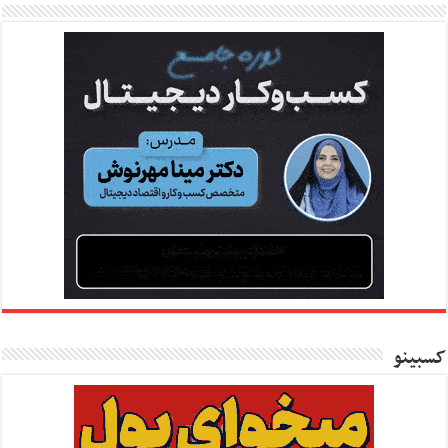
کسبینو