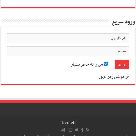
ورود سریع
من را به خاطر بسپار
فراموشی رمز عبور
themetf