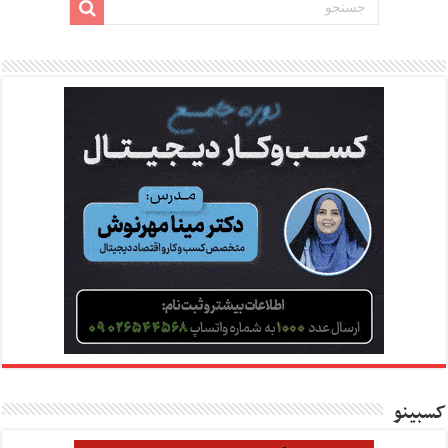
کسبینو