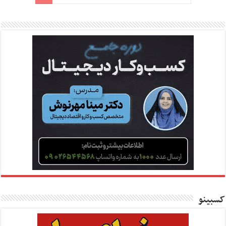
کسبینو