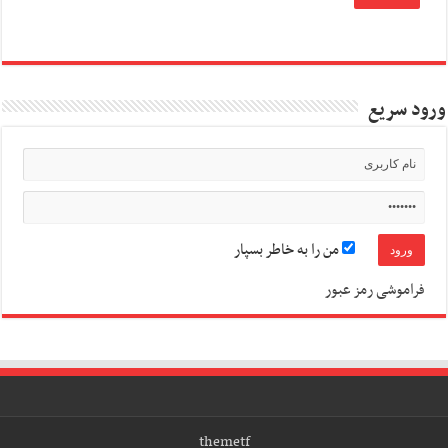
ورود سریع
من را به خاطر بسپار
فراموشی رمز عبور
themetf