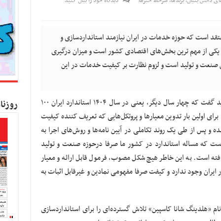
ی دانش بنیان
,
برندها
,
سرخط خبرها
دیدگاه خود را بیان کنید
معتقد است که حوزه خدمات در ایران نیازمند استانداردسازی و
 یکی از مهم ترین بخش‌های اقتصادی کشور است و میزان درگیری
 صنعت و تولید است و لزوم نظارت بر کیفیت خدمات در این
در راستای اظهار نظر این کارآفرین اقتصادی باید گفت که چهار سال دیگر، یعنی در سال ۱۴۰۴ استاندارد ایران ۱۰۰
روزنا
سالگی اش را جشن خواهد گرفت. در سال ۱۳۰۴ برای اولین بار تدوین معیارها و پروتکل‌هایی که تعریف کننده کیفیت
ه و پس از طی یک روند تکاملی در آیین نامه‌ها و روش‌های اجرا به
ست که مساله استاندارد در کشور ما صرفا درحوزه صنعت و تولید
فته است. به این خاطر هیچ شکل مصوب، فرمول قابل ارائه و معیار
ایران وجود ندارد و کیفت صرفا مفهومی نمادین و غیرقابل اثبات به
ام «هلدینگ شانا کاسپین» تلاش گسترده‌ای را برای استانداردسازی