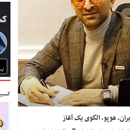
کسبین
ان، هوپو، الگوی یک آغاز