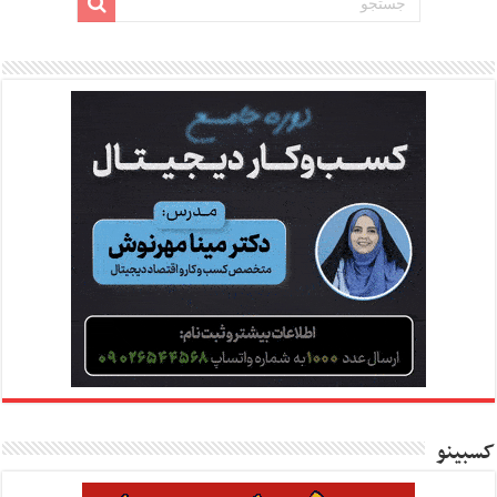
کسبینو