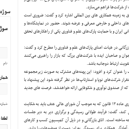
 از شرکت‌ها فراهم می‌سازد.
سوژه
 به زمینه همکاری های بین المللی اشاره کرد و گفت: ضروری است
های داخلی و خارجی معرفی و عرضه شوند. حضور در نمایشگاه‌ها و
سوژه
بازرگانی ایران و با حمایت پارک‌های علم و فناوری یکی از راهکارهای تحقق
بازرگانی در هیات امنای پارک‌های علم و فناوری را مطرح کرد و گفت:
 و صاحبان ایده با شرکت‌های بزرگ که بازار را راهبری می‌کنند
تقویت ارتباط دوجانبه باشد.
نام
ک را عنوان کرد و افزود: این پهنه‌های مشترک به صورت زیرمجموعه
شمار
رار شرکت‌های نوپا و استارتاپ‌ها در نظر گرفته شود این پیشنهاد با
 که از صندوق نوآوری و شکوفایی ارائه خواهدشد، فرصت های جدید
رئیس مجمع تشکل‌های دانش‌بنیان ایران با یادآوری ماده ۱۳ قانون که به موجب آن شورای عالی عتف باید به شکایت
شماره 
کند، گفت: فرآیند طولانی رسیدگی و برگزاری دیر به دیر جلسات
لطفا 
ه ساخته است. اتاق بازرگانی و در ذیل آن کمیسیون کسب و کارهای
ن آمادگی همکاری برای رسیدگی به این دست از موضوعات را دارد.