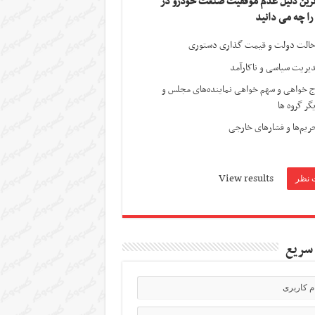
ترین دلیل عدم موفقیت صنعت خودرو در
 را چه می دانید
الت دولت و قیمت گذاری دستوری
یریت سیاسی و ناکارآمد
ج خواهی و سهم خواهی نماینده‌های مجلس و
گر گروه ها
ریم‌ها و فشارهای خارجی
View results
سریع