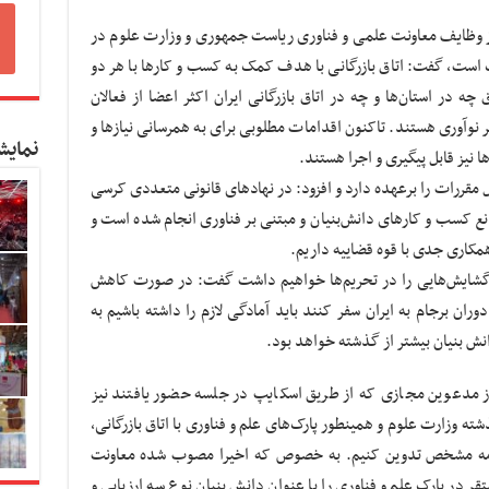
ه مرز وظایف معاونت علمی و فناوری ریاست جمهوری و وزارت علوم در
ک است، گفت: اتاق بازرگانی با هدف کمک به کسب و کارها با هر دو
ه در استان‌ها و چه در اتاق بازرگانی ایران اکثر اعضا از فعالان
نوآوری هستند. تاکنون اقدامات مطلوبی برای به همرسانی نیازها و
نمایش
ا نیز قابل پیگیری و اجرا هستند.
یل مقررات را برعهده دارد و افزود: در نهادهای قانونی متعددی کرسی
نع کسب و کارهای دانش‌بنیان و مبتنی بر فناوری انجام شده است و
مکاری جدی با قوه قضاییه داریم.
نده گشایش‌هایی را در تحریم‌ها خواهیم داشت گفت: در صورت کاهش
وران برجام به ایران سفر کنند باید آمادگی لازم را داشته باشیم به
ش بنیان بیشتر از گذشته خواهد بود.
 مدعوین مجازی که از طریق اسکایپ در جلسه حضور یافتند نیز
شته وزارت علوم و همینطور پارک‌های علم و فناوری با اتاق بازرگانی،
رنامه مشخص تدوین کنیم. به خصوص که اخیرا مصوب شده معاونت
در پارک علم و فناوری را با عنوان دانش بنیان نوع سه ارزیابی و