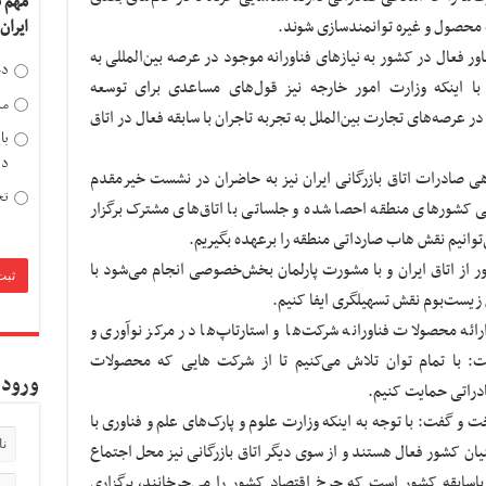
مهم 
ه محصول و غیره توانمندسازی شوند.
ایران
ور فعال در کشور به نیازهای فناورانه موجود در عرصه بین‌المللی به
دخ
 با اینکه وزارت امور خارجه نیز قول‌های مساعدی برای توسعه
مد
عرصه‌های تجارت بین‌الملل به تجربه تاجران با سابقه فعال در اتاق
با
دی
 صادرات اتاق بازرگانی ایران نیز به حاضران در نشست خیرمقدم
تح
ی کشورهای منطقه احصا شده و جلساتی با اتاق‌های مشترک برگزار
وانیم نقش هاب صارداتی منطقه را برعهده بگیریم.
ر از اتاق ایران و با مشورت پارلمان بخش‌خصوصی انجام می‌شود با
ن زیست‌بوم نقش تسهیلگری ایفا کنیم.
رائه محصولات فناورانه شرکت‌ها و استارتاپ‌ها در مرکز نوآوری و
: با تمام توان تلاش می‌کنیم تا از شرکت هایی که محصولات
ورود 
ادراتی حمایت کنیم.
ت و گفت: با توجه به اینکه وزارت علوم و پارک‌های علم و فناوری با
یان کشور فعال هستند و از سوی دیگر اتاق بازرگانی نیز محل اجتماع
باسابقه کشور است که چرخ اقتصاد کشور را می‌چرخانند، برگزاری