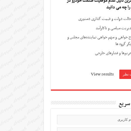
ترین دلیل عدم موفقیت صنعت خودرو در
 را چه می دانید
الت دولت و قیمت گذاری دستوری
یریت سیاسی و ناکارآمد
ج خواهی و سهم خواهی نماینده‌های مجلس و
گر گروه ها
ریم‌ها و فشارهای خارجی
View results
سریع