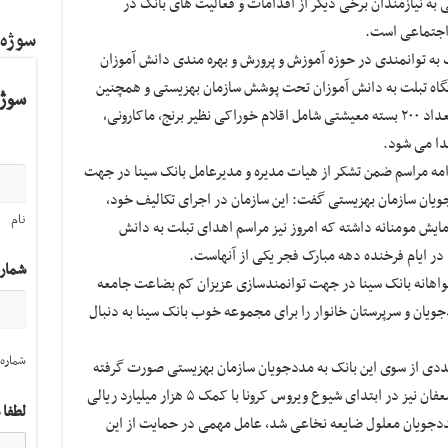
به نیازمندان برخی دیگر از اقدامات و فعالیت های بانک در
 اجتماعی است.
سوژه
 به توانمندی در حوزه آموزش و پرورش و بهره مندی دانش آموزان
عت از فضای آموزش مجازی نیز ۲۵۰ دستگاه تبلت به دانش آموزان تحت پوشش سازمان بهزیستی و همچنین
سوژه
به منظور حمایت از خانواده های کم برخوردار، تعداد ۲۰۰ بسته معیشتی شامل اقلام خوراکی نظیر برنج، ماکارونی،
هدا می شود.
امه مراسم ضمن تشکر از هیات مدیره و مدیرعامل بانک سینا در جهت
یان سازمان بهزیستی گفت: این سازمان در اجرای تکالیف خود،
نام
ایش مومنانه داشته که امروز نیز مراسم اهدای تبلت به دانش
ر ایام فرخنده دهه مبارک فجر یکی از آنهاست.
شمار
خواهانه بانک سینا در جهت توانمندسازی عزیزان کم بضاعت جامعه
ویان و سرپرستان خانوار را برای مجموعه خوب بانک سینا به دنبال
شماره 
ددی از سوی این بانک به مددجویان سازمان بهزیستی صورت گرفته
که قابل تقدیر است و ریاست محترم بنیاد مستضعفان نیز در ابتدای شیوع ویروس کرونا با کمک ۵ هزار میلیارد ریالی
لطفا 
دجویان معلول ضایعه نخاعی شد، عامل مهمی در حمایت از این