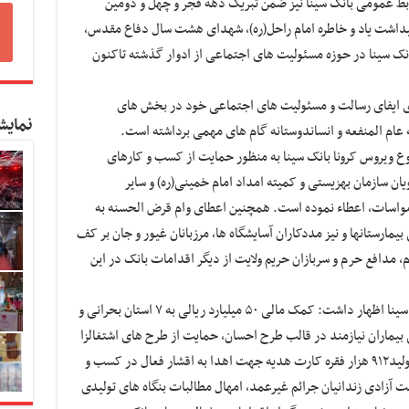
وابط عمومی بانک سینا نیز ضمن تبریک دهه فجر و چهل و دومین
یداشت یاد و خاطره امام راحل(ره)، شهدای هشت سال دفاع مقدس،
 سینا در حوزه مسئولیت های اجتماعی از ادوار گذشته تاکنون
تای ایفای رسالت و مسئولیت های اجتماعی خود در بخش های
نمایش
ام المنفعه و انساندوستانه گام های مهمی برداشته است.
یوع ویروس کرونا بانک سینا به منظور حمایت از کسب و کارهای
ان سازمان بهزیستی و کمیته امداد امام خمینی(ره) و سایر
 مواسات، اعطاء نموده است. همچنین اعطای وام قرض الحسنه به
مارستانها و نیز مددکاران آسایشگاه ها، مرزبانان غیور و جان بر کف
، مدافع حرم و سربازان حریم ولایت از دیگر اقدامات بانک در این
مدیر امور حوزه مدیرعامل و روابط عمومی بانک سینا اظهار داشت: کمک مالی ۵۰ میلیارد ریالی به ۷ استان بحرانی و
بیماران نیازمند در قالب طرح احسان، حمایت از طرح های اشتغالزا
در مناطق روستایی و کم برخوردار، تامین هزینه تولید۹۱۲ هزار فقره کارت هدیه جهت اهدا به اقشار فعال در کسب و
 آزادی زندانیان جرائم غیرعمد، امهال مطالبات بنگاه های تولیدی