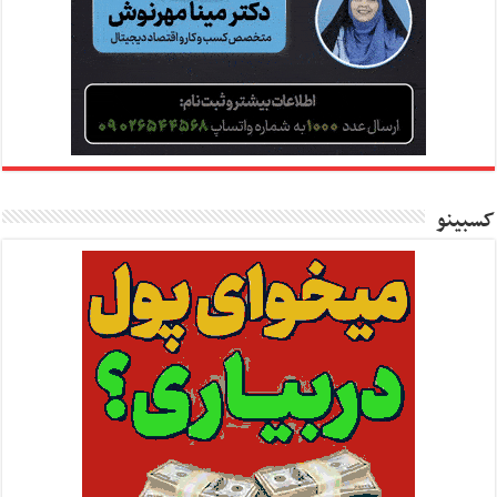
کسبینو