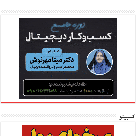
کسبینو