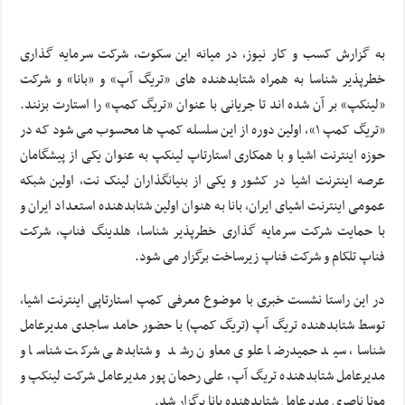
به گزارش کسب و کار نیوز، در میانه این سکوت، شرکت سرمایه گذاری
خطرپذیر شناسا به همراه شتابدهنده های «تریگ آپ» و «بانا» و شرکت
«لینکپ» بر آن شده اند تا جریانی با عنوان «تریگ کمپ» را استارت بزنند.
«تریگ کمپ ۱»، اولین دوره از این سلسله کمپ ها محسوب می شود که در
حوزه اینترنت اشیا و با همکاری استارتاپ لینکپ به عنوان یکی از پیشگامان
عرصه اینترنت اشیا در کشور و یکی از بنیانگذاران لینک نت، اولین شبکه
عمومی اینترنت اشیای ایران، بانا به هنوان اولین شتابدهنده استعداد ایران و
با حمایت شرکت سرمایه گذاری خطرپذیر شناسا، هلدینگ فناپ، شرکت
فناپ تلکام و شرکت فناپ زیرساخت برگزار می شود.
در این راستا نشست خبری با موضوع معرفی کمپ استارتاپی اینترنت اشیا،
توسط شتابدهنده تریگ آپ (تریگ کمپ) با حضور حامد ساجدی مدیرعامل
شناسا، سید حمیدرضا علوی معاون رشد و شتابدهی شرکت شناسا و
مدیرعامل شتابدهنده تریگ آپ، علی رحمان پور مدیرعامل شرکت لینکپ و
مونا ناصری مدیرعامل شتابدهنده بانا برگزار شد.