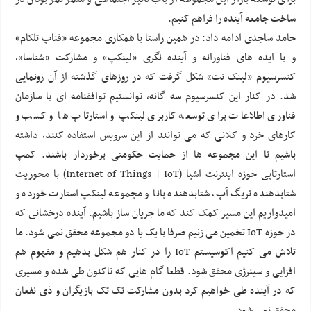
ساخت جامعه آینده را فراهم کنیم.
حامد ساجدی ادامه داد: در همین راستا با همکاری مجموعه «فناپ تلکام»
و با ایده های فناورانه و آینده نگری «لینکپ» و مشارکت «شناسا»،
کنسرسیوم «لینک نت» شکل گرفت که در روزهای گذشته از آن رونمایی
شد. در کنار این کنسرسیوم سه گانه، توانستیم توافقنامه ای با سازمان
فناوری اطلاعات برای توسعه کاربری لینکپ و استارتاپ ها و کسب و
کارهای خرد و کلانی که می توانند از این سرویس استفاده کنند، داشته
باشیم تا این مجموعه ها از حمایت حکومتی برخوردار باشند. کمپ
استارتاپی حوزه اینترنت اشیا (Internet of Things | IoT) با محوریت
شتابدهنده تریگ آپ، شتابدهنده بانا و مجموعه لینکپ استارت خورده و
امیدواریم این مسیر کمک کند که ما جریان ساز باشیم. آینده درخشانی که
در حوزه IoT تخمین می زنیم صرفا با یک یا دو مجموعه محقق نمی شود. ما
تلاش می کنیم اکوسیستم IoT را در کنار هم شکل بدهیم و مفهوم هم
افزایی و سینرژی محقق شود. قطعا گام هایی که تاکنون طی شده و مسیری
که در آینده طی خواهیم کرد بدون مشارکت تک تک بازیگران و ذی نفعان
محقق نمی شود.