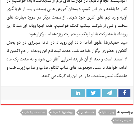
اکوسیستم انجام دهیم، در مهارت های نرم از شتابدهنده بانا خواستیم در
کنار ما باشند و در این کمپ دوستان آموزش هایی ببینند و بعد از غربالگری
اولیه وارد تیم های کاری خود شوند. از سمت دیگر در مورد مهارت های
سخت و فنی از شرکت لینکپ کمک خواستیم. همه اینها بهانه ای شد تا این
رویداد با مشارکت بانا و لینکپ و حمایت ویژه شناسا برگزار شود.
سید حمیدرضا علوی ادامه داد: این رویداد در کافه سینرژی در دو بخش
آنلاین و حضوری برگزار خواهد شد. مدت ثبت نام این رویداد از هم اکنون تا
۶ اسفند است و بعد از آن فرایند اجرایی آغاز می شود و به مدت یک ماه
ادامه خواهد داشت. مجموعه های فناپ تلکام، فناپ و فناپ زیرساخت و
هلدینگ نسیم سلامت، ما را در این راه کمک می کنند.
برچسب ها
اینترنت اشیا
حامد ساجدی
رویداد تریگ کمپ ۱
شتابدهنده تریگ آپ
مدیرعامل شناسا