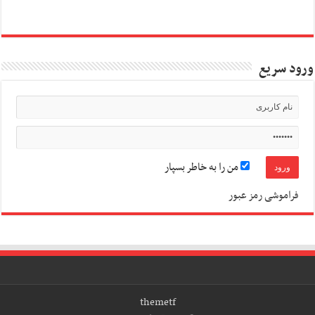
ورود سریع
من را به خاطر بسپار
فراموشی رمز عبور
themetf