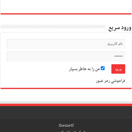
ورود سریع
من را به خاطر بسپار
فراموشی رمز عبور
themetf