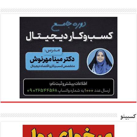
کسبینو