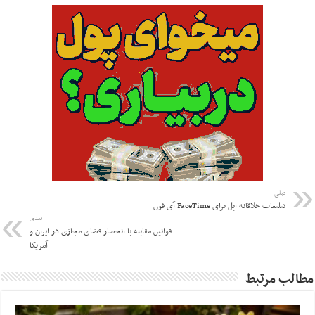
قبلی
تبلیغات خلاقانه اپل برای FaceTime آی فون
بعدی
قوانین مقابله با انحصار فضای مجازی در ایران و
آمریکا
مطالب مرتبط