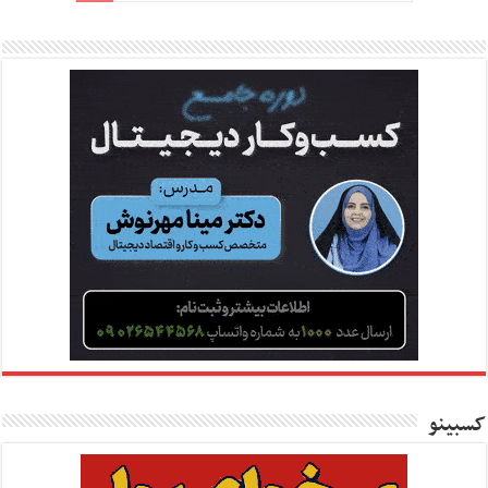
کسبینو