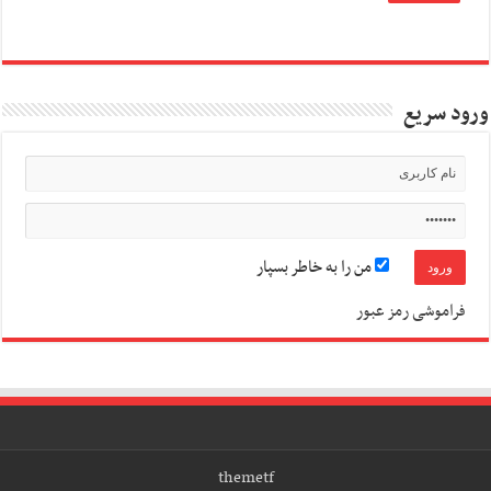
ورود سریع
من را به خاطر بسپار
فراموشی رمز عبور
themetf