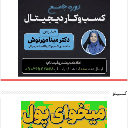
کسبینو