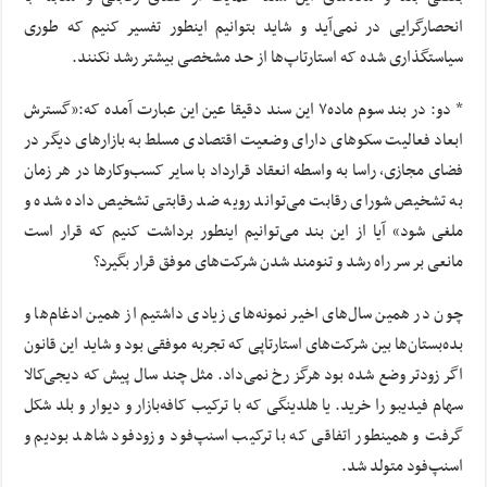
انحصارگرایی در نمی‌آید و شاید بتوانیم اینطور تفسیر کنیم که طوری
سیاستگذاری شده که استارتاپ‌ها از حد مشخصی بیشتر رشد نکنند.
* دو: در بند سوم ماده۷ این سند دقیقا عین این عبارت آمده که:«گسترش
ابعاد فعالیت سکوهای دارای وضعیت اقتصادی مسلط به بازارهای دیگر در
فضای مجازی، راسا به واسطه انعقاد قرارداد با سایر کسب‌وکارها در هر زمان
به تشخیص شورای رقابت می‌تواند رویه ضد رقابتی تشخیص داده شده و
ملغی شود» آیا از این بند می‌توانیم اینطور برداشت کنیم که قرار است
مانعی بر سر راه رشد و تنومند شدن شرکت‌های موفق قرار بگیرد؟
چون در همین سال‌های اخیر نمونه‌های زیادی داشتیم از همین ادغام‌ها و
بده‌بستان‌ها بین شرکت‌های استارتاپی که تجربه موفقی بود و شاید این قانون
اگر زودتر وضع شده بود هرگز رخ نمی‌داد. مثل چند سال پیش که دیجی‌کالا
سهام فیدیبو را خرید. یا هلدینگی که با ترکیب کافه‌بازار و دیوار و بلد شکل
گرفت و همینطور اتفاقی که با ترکیب اسنپ‌فود و زودفود شاهد بودیم و
اسنپ‌فود متولد شد.