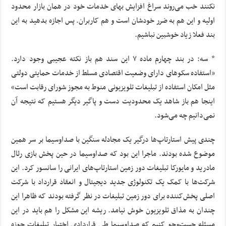
نکنند خب می‌روند سراغ افزایش بهای خدمات خود در همان بازار محدود
اولیه و این هم به ضرر خودشان است و هم کاربران. پس اجازه بدهید به این
بند فعلا زیاد خوشبین نباشیم.
* سه: در بند چهارم ماده ۷ این سند هم باز نکته عجیبی وجود دارد.
«استفاده سکوهای دارای وضعیت اقتصادی مسلط از خدمات حمایتی دولتی
مثل امکان استفاده از تبلیغات تلویزیونی منوط به مجوز شورای رقابت است»
اینجا هم باز شاهد یک محدودیت دست و پاگیر دیگر هستیم که نتیجه آن
نمی‌دانیم چه می‌شود.
چندی پیش استارتاپ‌ها درگیر یک مجادله سنگین با صداوسیما بر سر همین
موضوع شده بودند. ماجرا این بود که صداوسیما در حین پخش بازی رئال
مادرید و مایورکا تبلیغات دور زمین استارتاپ‌های ایرانی را سانسور کرد. این
شرکت‌ها با کمک یک تکنولوژی جدید دیجیتال و انعقاد قرارداد با شرکت
اصلی پخش‌کننده برای دور زمین تبلیغات در نظر گرفته بودند که ظاهرا این
چندان به مذاق تلویزیون خوش نیامد. ریشه این مشکل را هم باید در این
مسئله جست‌وجو کنیم که صداوسیما طی قراردادی اختیار تبلیغات حوزه