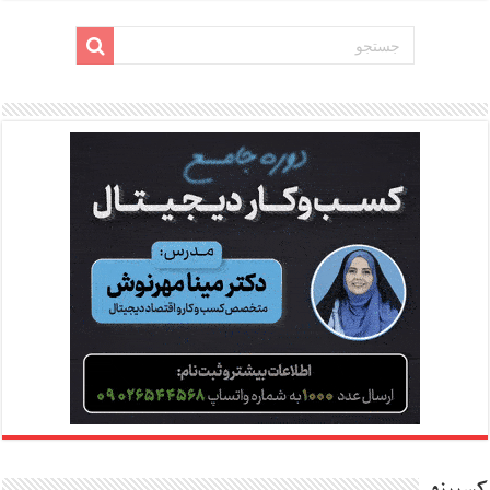
کسبینو