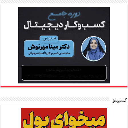
کسبینو