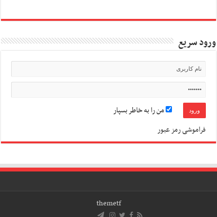
ورود سریع
من را به خاطر بسپار
فراموشی رمز عبور
themetf