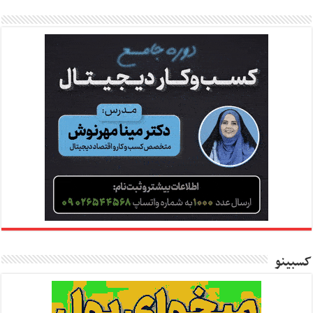
کسبینو