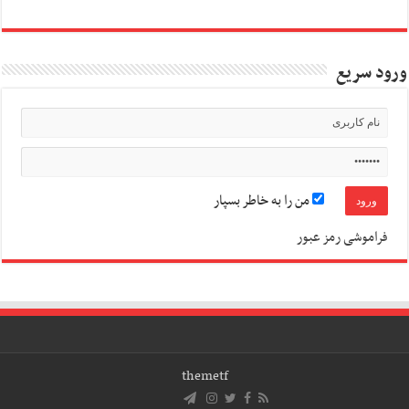
ورود سریع
من را به خاطر بسپار
فراموشی رمز عبور
themetf