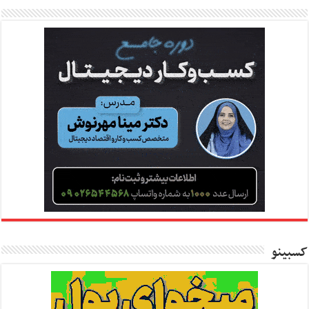
کسبینو