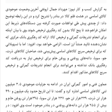
به گزارش کسب و کار نیوز؛ مهرداد جمال ارونقی آخرین وضعیت موجودی
کالای اساسی در هشت قلم کالا در بنادر را تشریح کرد و در این رابطه توضیح
داد: از چندی پیش طی توافقات صورت گرفته بین دستگاه‌های ذیربط این
امکان فراهم شد تا پنج کالا بدون کد رهگیری ترخیص شوند.وی با بیان اینکه
برای انجام تشریفات گمرکی و ترخیص کالا، ارائه کد رهگیری بانک مرکزی که
نشان‌دهنده تائید منشأ ارز است، الزامی خواهد بود، افزود: اما با تسهیلاتی
که برای ترخیص سریع کالاهای اساسی پیش‌بینی شد، صاحبان کالاهای ذرت،
جو، سویا، دانه‌های روغنی و روغن خام برای ترخیص نیاز به دریافت کد
رهگیری بانک نداشته و می‌توانند برای انجام تشریفات گمرکی و ترخیص
سریع کالاهای مذکور اقدام کنند.
معاون فنی و امور گمرکی ایران در ادامه به جزئیات موجودی ۳.۵ میلیون
تنی کالاهای اساسی اشاره کرد و گفت: تا این تاریخ حدود یک میلیون و ۴۹۰
هزار تن ذرت، ۳۳۹هزار تن جو، ۲۳۷ هزار تن سویا، ۳۹۵هزار تن روغن خام و
بیش‌ از ۲۵۵ هزار تن دانه‌های روغنی در بنادر موجود است.وی افزود: در