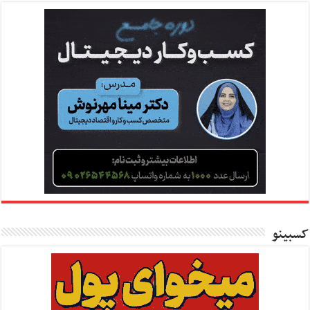
کسبینو