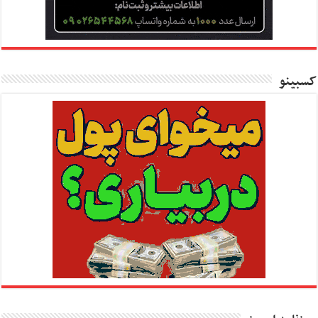
کسبینو