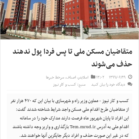
متقاضیان مسکن ملی تا پس فردا پول ندهند
حذف می‌شوند
۱۳۹۹/۰۶/۲۹
۱۳:۰۲
اسلایدر
,
اصناف
,
سرخط خبرها
دیدگاه خود را بیان کنید
منبع: کسب و کار نیوز
کسب و کار نیوز - معاون وزیر راه و شهرسازی با بیان این که ۴۷۰ هزار نفر
از متقاضیان طرح اقدام ملی مسکن واجد شرایط شناخته شدند گفت:
این افراد تا پایان شهریور ماه فرصت دارند مدارک خود را در سامانه
اقدام ملی به آدرس Tem.mrud.ir بارگذاری و واریز وجه داشته باشند
که در غیر این صورت حذف و افراد دیگر جایگزین آنها خواهند شد.