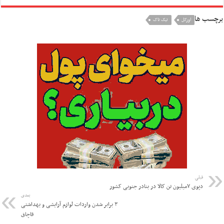
برچسب ها
اورکل
تیک تاک
قبلی
دپوی ۷میلیون تن کالا در بنادر جنوبی کشور
بعدی
۳ برابر شدن واردات لوازم آرایشی و بهداشتی
قاچاق