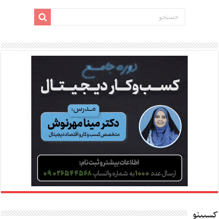
کسبینو