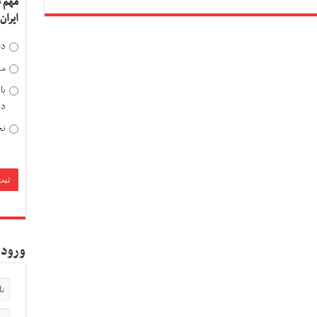
مهم 
ایران
دخ
مد
با
دی
تح
ورود 