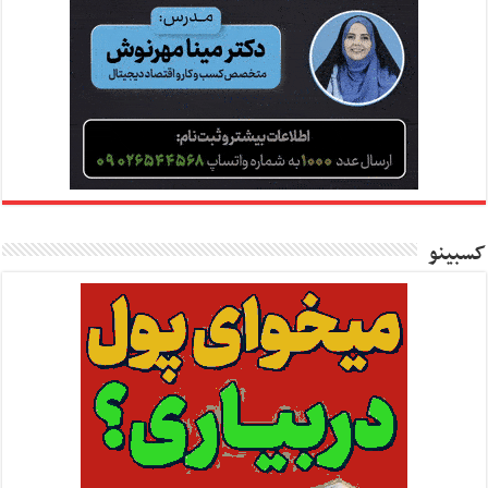
کسبینو