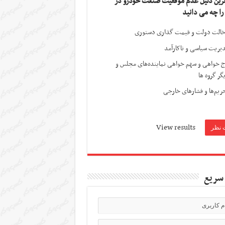
ترین دلیل عدم موفقیت صنعت خودرو در
 را چه می دانید
الت دولت و قیمت گذاری دستوری
یریت سیاسی و ناکارآمد
ج خواهی و سهم خواهی نماینده‌های مجلس و
گر گروه ها
ریم‌ها و فشارهای خارجی
View results
سریع