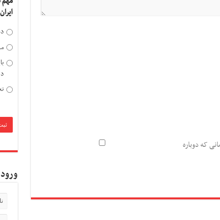
مهم 
ایران
دخ
مد
با
دی
تح
انی که دوباره
ورود 