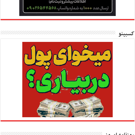
کسبینو